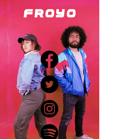
FROY
O